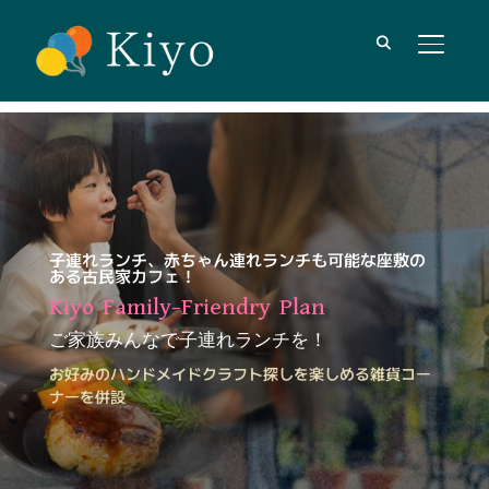
サイド
子連れランチ、赤ちゃん連れランチも可能な座敷の
ある古民家カフェ！
Kiyo Family-Friendry Plan
ご家族みんなで子連れランチを！
お好みのハンドメイドクラフト探しを楽しめる雑貨コー
ナーを併設